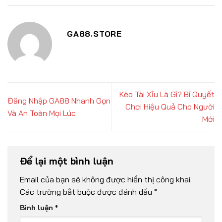
GA88.STORE
Kèo Tài Xỉu Là Gì? Bí Quyết
Đăng Nhập GA88 Nhanh Gọn
Chơi Hiệu Quả Cho Người
Và An Toàn Mọi Lúc
Mới
Để lại một bình luận
Email của bạn sẽ không được hiển thị công khai.
Các trường bắt buộc được đánh dấu
*
Bình luận
*