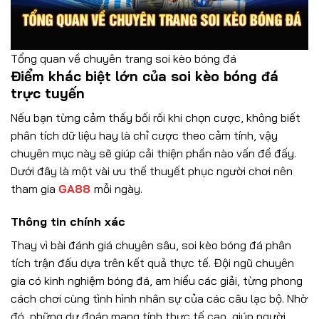
Tổng quan về chuyên trang soi kèo bóng đá
Điểm khác biệt lớn của soi kèo bóng đá
trực tuyến
Nếu bạn từng cảm thấy bối rối khi chọn cược, không biết
phân tích dữ liệu hay là chỉ cược theo cảm tính, vậy
chuyên mục này sẽ giúp cải thiện phần nào vấn đề đấy.
Dưới đây là một vài ưu thế thuyết phục người chơi nên
tham gia
GA88
mỗi ngày.
Thông tin chính xác
Thay vì bài đánh giá chuyên sâu, soi kèo bóng đá phân
tích trận đấu dựa trên kết quả thực tế. Đội ngũ chuyên
gia có kinh nghiệm bóng đá, am hiểu các giải, từng phong
cách chơi cùng tình hình nhân sự của các câu lạc bộ. Nhờ
đó, những dự đoán mang tính thực tế cao, giúp người