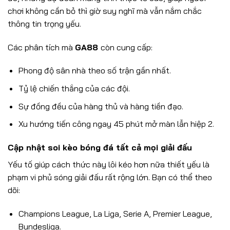
chơi không cần bỏ thì giờ suy nghĩ mà vẫn nắm chắc
thông tin trọng yếu.
Các phân tích mà
GA88
còn cung cấp:
Phong độ sân nhà theo số trận gần nhất.
Tỷ lệ chiến thắng của các đội.
Sự đồng đều của hàng thủ và hàng tiền đạo.
Xu hướng tiến công ngay 45 phút mở màn lẫn hiệp 2.
Cập nhật soi kèo bóng đá tất cả mọi giải đấu
Yếu tố giúp cách thức này lôi kéo hơn nữa thiết yếu là
phạm vi phủ sóng giải đấu rất rộng lớn. Bạn có thể theo
dõi:
Champions League, La Liga, Serie A, Premier League,
Bundesliga.