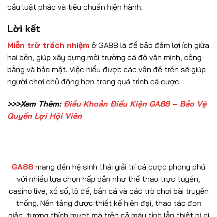
cầu luật pháp và tiêu chuẩn hiện hành.
Lời kết
Miễn trừ trách nhiệm
ở GA88 là để bảo đảm lợi ích giữa
hai bên, giúp xây dựng môi trường cá độ văn minh, công
bằng và bảo mật. Việc hiểu được các vấn đề trên sẽ giúp
người chơi chủ động hơn trong quá trình cá cược.
>>>Xem Thêm:
Điều Khoản Điều Kiện GA88 – Bảo Vệ
Quyền Lợi Hội Viên
GA88
mang đến hệ sinh thái giải trí cá cược phong phú
với nhiều lựa chọn hấp dẫn như thể thao trực tuyến,
casino live, xổ số, lô đề, bắn cá và các trò chơi bài truyền
thống. Nền tảng được thiết kế hiện đại, thao tác đơn
giản, tương thích mượt mà trên cả máy tính lẫn thiết bị di