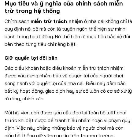
Mục tiêu và ý nghĩa của chính sách miễn
trừ trong hệ thống
Chính sách
miễn trừ trách nhiệm
ở nhà cái không chỉ là
quy định nội bộ mà còn là tuyên ngôn thể hiện sự minh
bạch trong hoạt động. Nó thể hiện rõ mục tiêu bảo vệ đôi
bên theo từng tiêu chí riêng biệt.
Giữ quyền lợi đôi bên
Các điều khoản hoặc điều khoản miễn trừ trách nhiệm
được xây dựng nhằm bảo vệ quyền lợi của người chơi
song hành với quyền lợi của nhà cái. Điều này đảm bảo
bất kỳ hoạt động, giao dịch hay sự cố luôn có cơ sở xử lý
rõ ràng, chính xác.
Mỗi hội viên còn được yêu cầu đọc lại toàn bộ luật chơi
trước khi đặt cược để tránh hiểu nhầm hoặc vi phạm quy
định. Việc này chẳng những bảo vệ người chơi mà còn
giúp hệ thống giữ vững uy tín trên thương trường.