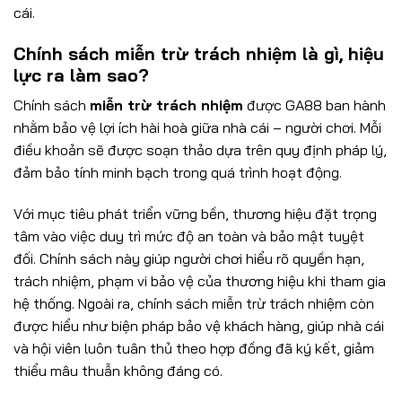
cái.
Chính sách miễn trừ trách nhiệm là gì, hiệu
lực ra làm sao?
Chính sách
miễn trừ trách nhiệm
được GA88 ban hành
nhằm bảo vệ lợi ích hài hoà giữa nhà cái – người chơi. Mỗi
điều khoản sẽ được soạn thảo dựa trên quy định pháp lý,
đảm bảo tính minh bạch trong quá trình hoạt động.
Với mục tiêu phát triển vững bền, thương hiệu đặt trọng
tâm vào việc duy trì mức độ an toàn và bảo mật tuyệt
đối. Chính sách này giúp người chơi hiểu rõ quyền hạn,
trách nhiệm, phạm vi bảo vệ của thương hiệu khi tham gia
hệ thống. Ngoài ra, chính sách miễn trừ trách nhiệm còn
được hiểu như biện pháp bảo vệ khách hàng, giúp nhà cái
và hội viên luôn tuân thủ theo hợp đồng đã ký kết, giảm
thiểu mâu thuẫn không đáng có.