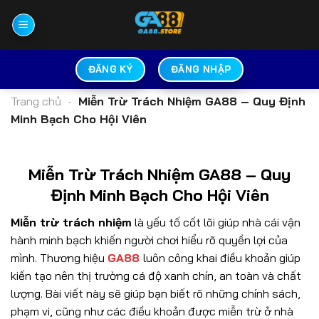
Skip
to
content
ĐĂNG KÝ
ĐĂNG NHẬP
Trang chủ
-
Miễn Trừ Trách Nhiệm GA88 – Quy Định
Minh Bạch Cho Hội Viên
Miễn Trừ Trách Nhiệm GA88 – Quy
Định Minh Bạch Cho Hội Viên
Miễn trừ trách nhiệm
là yếu tố cốt lõi giúp nhà cái vận
hành minh bạch khiến người chơi hiểu rõ quyền lợi của
mình. Thương hiệu
GA88
luôn công khai điều khoản giúp
kiến tạo nên thị trường cá độ xanh chín, an toàn và chất
lượng. Bài viết này sẽ giúp bạn biết rõ những chính sách,
phạm vi, cũng như các điều khoản được miễn trừ ở nhà