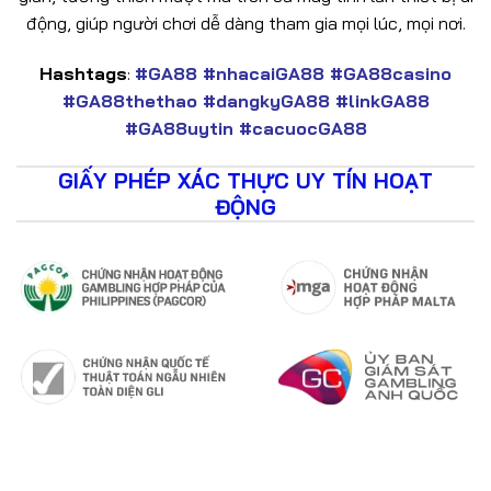
động, giúp người chơi dễ dàng tham gia mọi lúc, mọi nơi.
Hashtags
:
#GA88 #nhacaiGA88 #GA88casino
#GA88thethao #dangkyGA88 #linkGA88
#GA88uytin #cacuocGA88
GIẤY PHÉP XÁC THỰC UY TÍN HOẠT
ĐỘNG