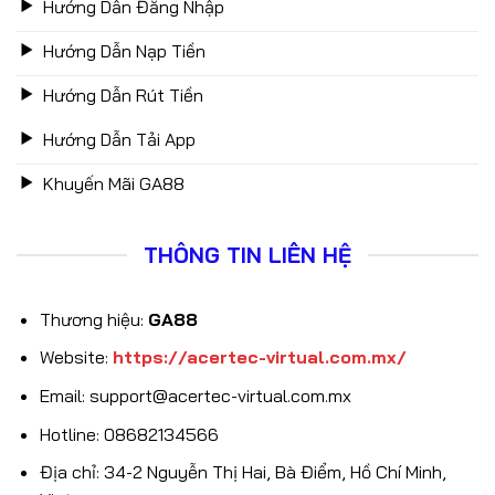
Hướng Dẫn Đăng Nhập
Hướng Dẫn Nạp Tiền
Hướng Dẫn Rút Tiền
Hướng Dẫn Tải App
Khuyến Mãi GA88
THÔNG TIN LIÊN HỆ
Thương hiệu:
GA88
Website:
https://acertec-virtual.com.mx/
Email:
support@acertec-virtual.com.mx
Hotline: 08682134566
Địa chỉ: 34-2 Nguyễn Thị Hai, Bà Điểm, Hồ Chí Minh,