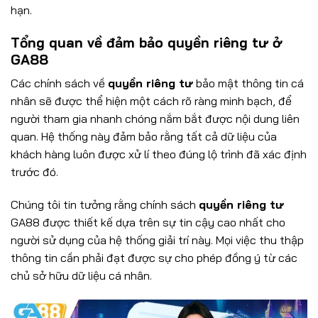
hạn.
Tổng quan về đảm bảo quyền riêng tư ở
GA88
Các chính sách về
quyền riêng tư
bảo mật thông tin cá
nhân sẽ được thể hiện một cách rõ ràng minh bạch, để
người tham gia nhanh chóng nắm bắt được nội dung liên
quan. Hệ thống này đảm bảo rằng tất cả dữ liệu của
khách hàng luôn được xử lí theo đúng lộ trình đã xác định
trước đó.
Chúng tôi tin tưởng rằng chính sách
quyền riêng tư
GA88 được thiết kế dựa trên sự tin cậy cao nhất cho
người sử dụng của hệ thống giải trí này. Mọi việc thu thập
thông tin cần phải đạt được sự cho phép đồng ý từ các
chủ sở hữu dữ liệu cá nhân.