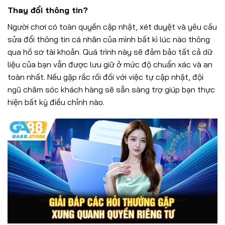
Thay đổi thông tin?
Người chơi có toàn quyền cập nhật, xét duyệt và yêu cầu
sửa đổi thông tin cá nhân của mình bất kì lúc nào thông
qua hồ sơ tài khoản. Quá trình này sẽ đảm bảo tất cả dữ
liệu của bạn vẫn được lưu giữ ở mức độ chuẩn xác và an
toàn nhất. Nếu gặp rắc rối đối với việc tự cập nhật, đội
ngũ chăm sóc khách hàng sẽ sẵn sàng trợ giúp bạn thực
hiện bất kỳ điều chỉnh nào.