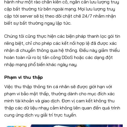
hành như một rào chắn kiên cố, ngăn cản lưu lượng truy
cập bất thường từ bên ngoài mạng. Mọi lưu lượng truy
cập tới server sẽ bị theo dõi chặt chẽ 24/7 nhằm nhận
biết sự bất thường ngay lập tức.
Chúng tôi cũng thực hiện các biện pháp thanh lọc gói tin
riêng biệt, chỉ cho phép các kết nối hợp lệ đã được xác
nhận di chuyển thông qua hệ thống. Điều này giảm thiểu
hoàn toàn rủi ro bị tấn công DDoS hoặc các dạng đột
nhập mạng phổ biến khác ngày nay.
Phạm vi thu thập
Việc thu thập thông tin cá nhân sẽ được giới hạn với
phạm vi bảo mật thấp, thường dành cho mục đích xác
minh tài khoản và giao dịch. Đơn vị cam kết không thu
thập các dữ liệu nhạy cảm không liên quan đến quá trình
cung ứng dịch vụ giải trí trực tuyến.