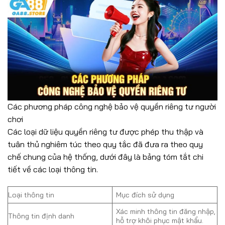
Các phương pháp công nghệ bảo vệ quyền riêng tư người
chơi
Các loại dữ liệu quyền riêng tư được phép thu thập và
tuân thủ nghiêm túc theo quy tắc đã đưa ra theo quy
chế chung của hệ thống, dưới đây là bảng tóm tắt chi
tiết về các loại thông tin.
Loại thông tin
Mục đích sử dụng
Xác minh thông tin đăng nhập,
Thông tin định danh
hỗ trợ khôi phục mật khẩu.