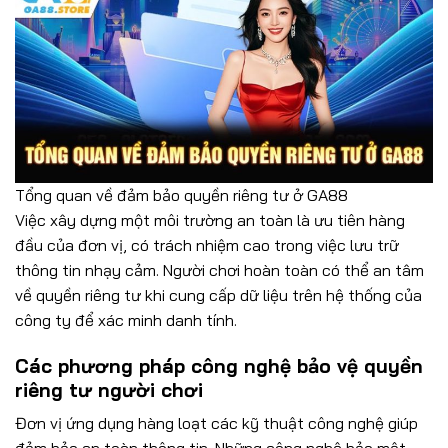
Tổng quan về đảm bảo quyền riêng tư ở GA88
Việc xây dựng một môi trường an toàn là ưu tiên hàng
đầu của đơn vị, có trách nhiệm cao trong việc lưu trữ
thông tin nhạy cảm. Người chơi hoàn toàn có thể an tâm
về quyền riêng tư khi cung cấp dữ liệu trên hệ thống của
công ty để xác minh danh tính.
Các phương pháp công nghệ bảo vệ quyền
riêng tư người chơi
Đơn vị ứng dụng hàng loạt các kỹ thuật công nghệ giúp