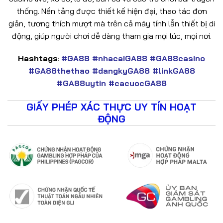
thống. Nền tảng được thiết kế hiện đại, thao tác đơn
giản, tương thích mượt mà trên cả máy tính lẫn thiết bị di
động, giúp người chơi dễ dàng tham gia mọi lúc, mọi nơi.
Hashtags
:
#GA88 #nhacaiGA88 #GA88casino
#GA88thethao #dangkyGA88 #linkGA88
#GA88uytin #cacuocGA88
GIẤY PHÉP XÁC THỰC UY TÍN HOẠT
ĐỘNG